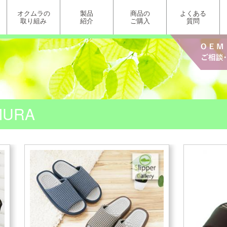
オクムラの
製品
商品の
よくある
取り組み
紹介
ご購入
質問
UMURA