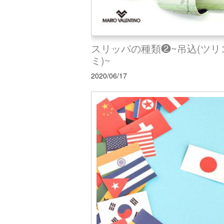
スリッパの種類❷~吊込(ツリ
ミ)~
2020/06/17