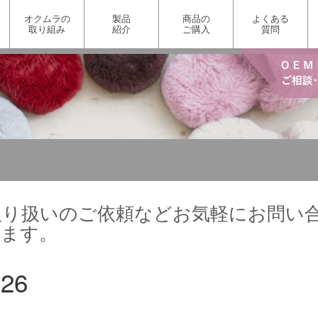
オクムラの
製品
商品の
よくある
取り組み
紹介
ご購入
質問
取り扱いのご依頼などお気軽にお問い
ります。
26