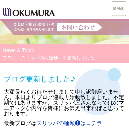
News & Topic
ブログ～スリッパの種類❶～を更新しました
ブログ更新しました♪
大変長らくお待たせしまして申し訳御座いませ
ん。本日よりブログ連載再始動致しました。不定
期ではありますが、スリッパ屋さんならではのマ
ニアックな内容を皆様にお伝え出来ればと思って
おります。
最新ブログは
スリッパの種類❶はコチラ