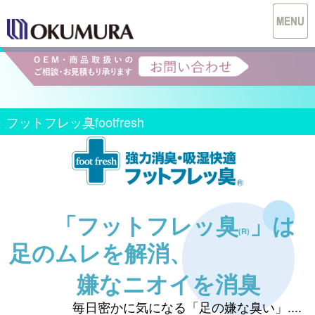
フットフレッ臭footfresh
「フットフレッ臭
」は
(R)
足のムレを解消、
嫌なニオイを消臭
毎日密かに気になる「足の嫌な臭い」....